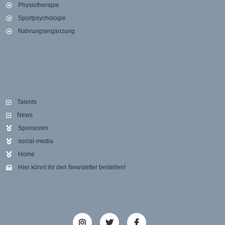
Physiotherapie
Sportpsychologie
Nahrungsergänzung
Talents
News
Sponsoren
social-media
Home
Hier könnt ihr den Newsletter bestellen!