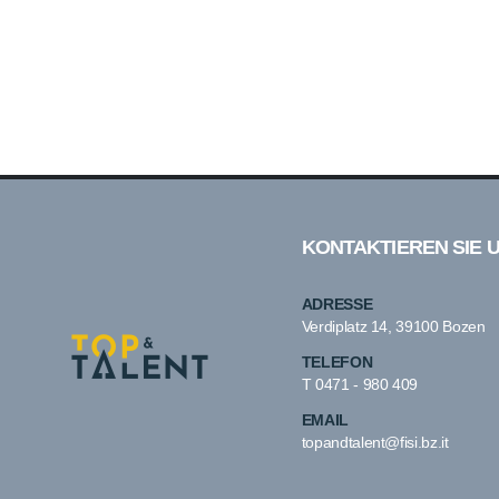
KONTAKTIEREN SIE 
ADRESSE
Verdiplatz 14, 39100 Bozen
TELEFON
T
0471 - 980 409
EMAIL
topandtalent@fisi.bz.it