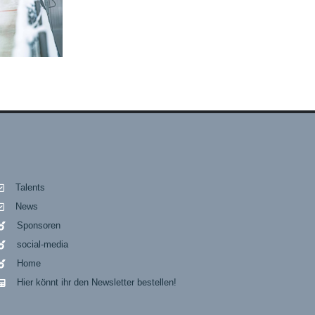
Talents
News
Sponsoren
social-media
Home
Hier könnt ihr den Newsletter bestellen!