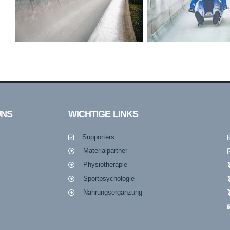
UNS
WICHTIGE LINKS
Supporters
Materialpartner
Physiotherapie
Sportpsychologie
Nahrungsergänzung